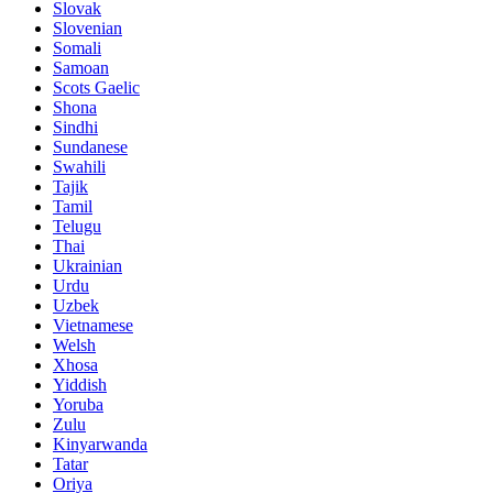
Slovak
Slovenian
Somali
Samoan
Scots Gaelic
Shona
Sindhi
Sundanese
Swahili
Tajik
Tamil
Telugu
Thai
Ukrainian
Urdu
Uzbek
Vietnamese
Welsh
Xhosa
Yiddish
Yoruba
Zulu
Kinyarwanda
Tatar
Oriya