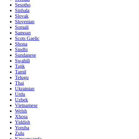
Sesotho
Sinhala
Slovak
Slovenian
Somali
Samoan
Scots Gaelic
Shona
Sindhi
Sundanese
Swahili
Tajik
Tamil
Telugu
Thai
Ukrainian
Urdu
Uzbek
Vietnamese
Welsh
Xhosa
Yiddish
Yoruba
Zulu
Kinyarwanda